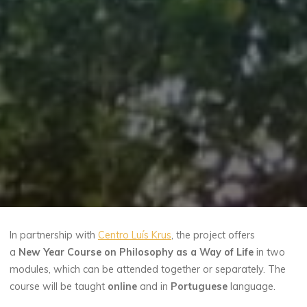
In partnership with
Centro Luís Krus
, the project offers
a
New Year Course on Philosophy as a Way of Life
in two
modules, which can be attended together or separately. The
course will be taught
online
and in
Portuguese
language.