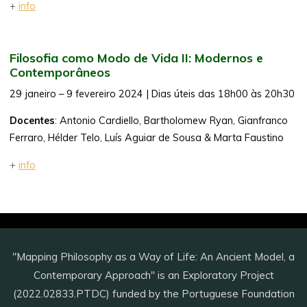
+
info
Filosofia como Modo de Vida II: Modernos e
Contemporâneos
29 janeiro – 9 fevereiro 2024 | Dias úteis das 18h00 às 20h30
Docentes
: Antonio Cardiello, Bartholomew Ryan, Gianfranco
Ferraro, Hélder Telo, Luís Aguiar de Sousa & Marta Faustino
+
info
"Mapping Philosophy as a Way of Life: An Ancient Model, a
Contemporary Approach" is an Exploratory Project
(2022.02833.PTDC) funded by the Portuguese Foundation